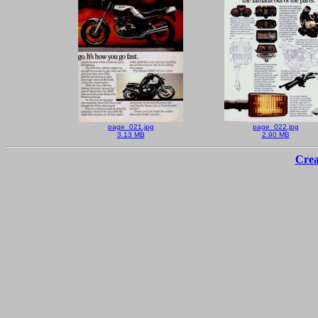
page_021.jpg
page_022.jpg
3.13 MB
2.90 MB
Crea