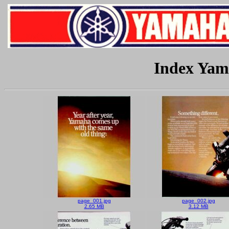
Index Yam
page_001.jpg
page_002.jpg
2.65 MB
3.12 MB